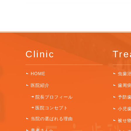
Clinic
Tre
HOME
虫歯
医院紹介
歯周
院長プロフィール
予防
医院コンセプト
小児
当院の選ばれる理由
被せ
患者さんへ