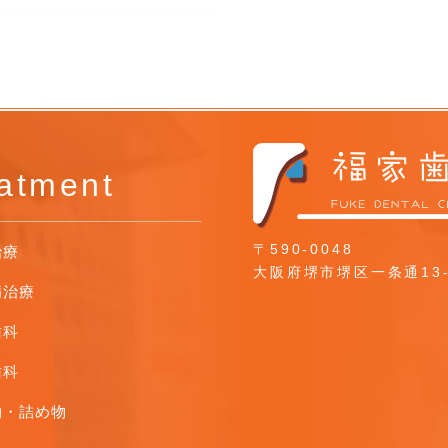
atment
〒590-0048
治療
大阪府堺市堺区一条通13-
病治療
歯科
歯科
物・詰め物